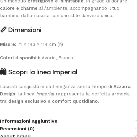
Un modello
prestigioso e inimitabile
, in grado di donare
calore e charme
all’ambiente, accompagnando il tuo
bambino dalla nascita con uno stile davvero unico.
📏
Dimensioni
Misure:
71 × 143 × 114 cm (h)
Colori disponibili:
Avorio, Bianco
🛍️
Scopri la linea Imperial
Lasciati conquistare dall’eleganza senza tempo di
Azzurra
Design
: la linea
Imperial
rappresenta la perfetta armonia
tra
design esclusivo
e
comfort quotidiano
.
Informazioni aggiuntive
Recensioni (0)
About brand