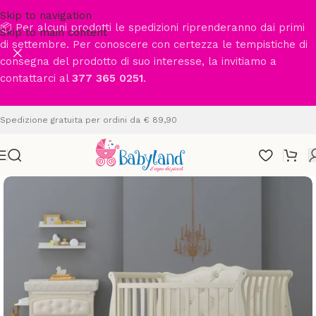
Skip to navigation
📦 Per alcuni prodotti le spedizioni riprenderanno dai primi
Skip to main content
di settembre. Per conoscere con certezza le tempistiche di
consegna del prodotto di suo interesse, la invitiamo a
contattarci al
377 365 0251
.
Spedizione gratuita per ordini da € 89,90