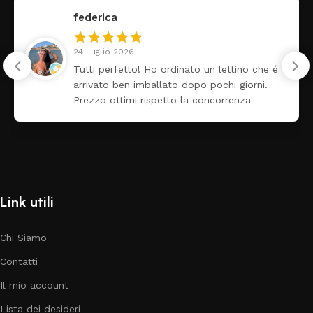
federica
24 Luglio 2026
Tutti perfetto! Ho ordinato un lettino che é
arrivato ben imballato dopo pochi giorni.
Prezzo ottimi rispetto la concorrenza
Link utili
Chi Siamo
Contatti
Il mio account
Lista dei desideri