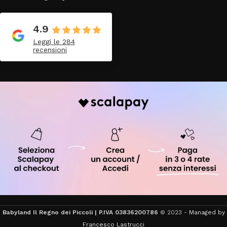
4.9
Leggi le 284
recensioni
Babyland Il Regno dei Piccoli | P.IVA 03836200786
© 2023 -
Managed by
Francesco Lastrucci