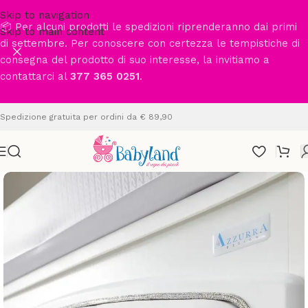
Skip to navigation
📦 Per alcuni prodotti le spedizioni riprenderanno dai primi
Skip to main content
di settembre. Per conoscere con certezza le tempistiche di
consegna del prodotto di suo interesse, la invitiamo a
contattarci al
377 365 0251
.
Spedizione gratuita per ordini da € 89,90