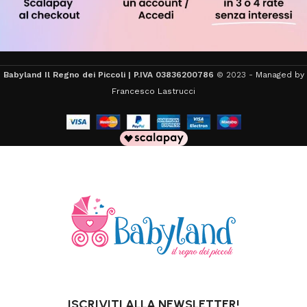
Babyland Il Regno dei Piccoli | P.IVA 03836200786
© 2023 -
Managed by
Francesco Lastrucci
ISCRIVITI ALLA NEWSLETTER!