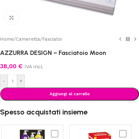
Clicca per ingrandire
Home
/
Cameretta
/
Fasciatoi
AZZURRA DESIGN – Fasciatoio Moon
38,00
€
IVA Incl.
-
+
Aggiungi al carrello
Spesso acquistati insieme
FIOCCHI
HUGGIES