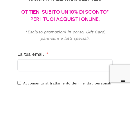
OTTIENI SUBITO UN 10% DI SCONTO*
PER I TUOI ACQUISTI ONLINE.
*Escluso promozioni in corso, Gift Card,
pannolini e latti speciali.
La tua email
Acconsento al trattamento dei miei dati personali
per finalità promozionali e di marketing. Ho letto,
compreso e accetto la
privacy policy
di questo
sito.
Iscriviti alla newsletter