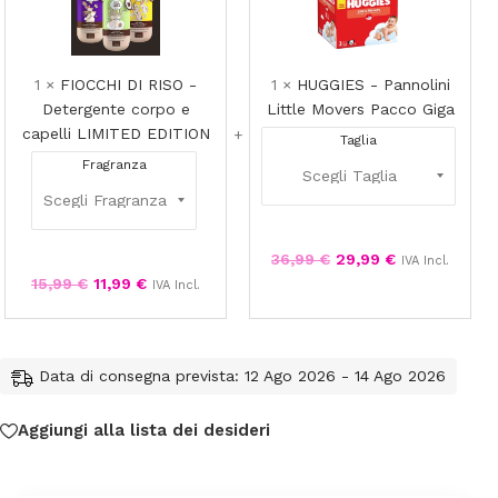
DI
-
RISO
Pannolini
-
Little
Detergente
Movers
1
×
FIOCCHI DI RISO -
1
×
HUGGIES - Pannolini
corpo
Pacco
Detergente corpo e
Little Movers Pacco Giga
e
Giga
capelli LIMITED EDITION
Taglia
capelli
Fragranza
LIMITED
EDITION
36,99
€
29,99
€
IVA Incl.
15,99
€
11,99
€
IVA Incl.
Data di consegna prevista: 12 Ago 2026 - 14 Ago 2026
Aggiungi alla lista dei desideri