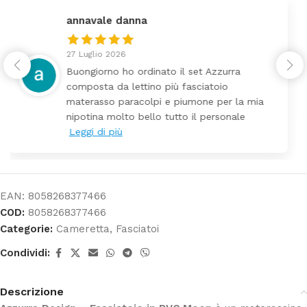
federica
24 Luglio 2026
Tutti perfetto! Ho ordinato un lettino che é
arrivato ben imballato dopo pochi giorni.
Prezzo ottimi rispetto la concorrenza
EAN:
8058268377466
COD:
8058268377466
Categorie:
Cameretta
,
Fasciatoi
Condividi:
Descrizione