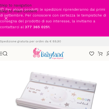
Skip to navigation
📦 Per alcuni prodotti le spedizioni riprenderanno dai primi
Skip to main content
di settembre. Per conoscere con certezza le tempistiche di
consegna del prodotto di suo interesse, la invitiamo a
contattarci al
377 365 0251
.
Spedizione gratuita per ordini da € 89,90