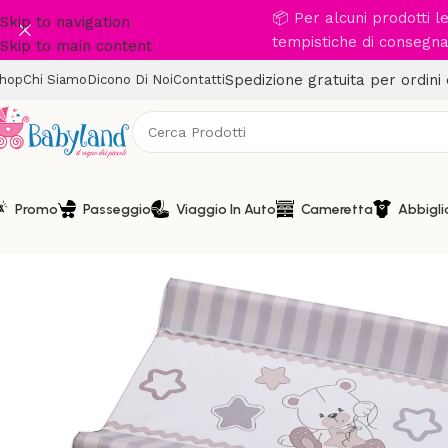
📦 Per alcuni prodotti 
Skip to navigation
tempistiche di consegna 
Skip to main content
Spedizione gratuita per ordini
hop
Chi Siamo
Dicono Di Noi
Contatti
Promo
Passeggio
Viaggio In Auto
Cameretta
Abbigl