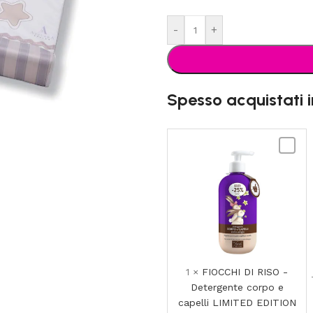
-
+
Spesso acquistati 
FIOCCH
DI
RISO
-
Deterg
corpo
e
capelli
LIMIT
1
×
FIOCCHI DI RISO -
EDITIO
Detergente corpo e
-
capelli LIMITED EDITION