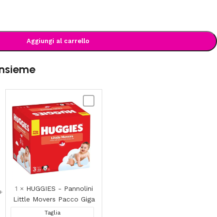
Aggiungi al carrello
insieme
I
HUGGIES
-
Pannolini
Little
ente
Movers
Pacco
Giga
ED
1
×
HUGGIES - Pannolini
N
Little Movers Pacco Giga
Taglia