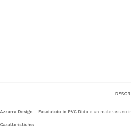
personale
Leggi di più
DESCR
Azzurra Design – Fasciatoio in PVC Dido
è un materassino in
Caratteristiche: