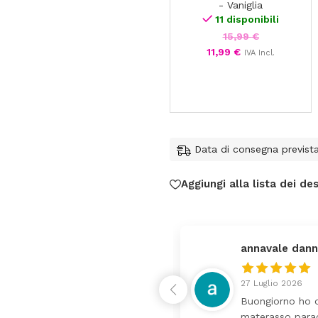
Vanigli
- Vaniglia
11 disponibili
15,99
€
11,99
€
IVA Incl.
Data di consegna previst
Aggiungi alla lista dei des
federica
24 Luglio 2026
 da lettino più fasciatoio
Tutti perfetto! 
ina molto bello tutto il
pochi giorni. Pr