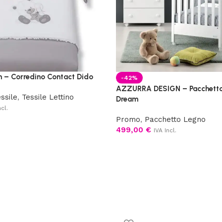
n – Corredino Contact Dido
-42%
AZZURRA DESIGN – Pacchetto
ssile
,
Tessile Lettino
Dream
ncl.
Promo
,
Pacchetto Legno
499,00
€
IVA Incl.