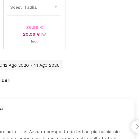
a
36,99
€
29,99
€
IVA
Incl.
a: 12 Ago 2026 - 14 Ago 2026
ideri
Ho ordinato un lettino che é arrivato ben imballato dopo
ezzo ottimi rispetto la concorrenza