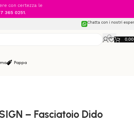
cere con certezza le
7 365 0251
.
Chatta con i nostri esper
0,0
ma
Pappa
AZZURRA DESIGN – Fasciatoio Dido
GN – Fasciatoio Dido