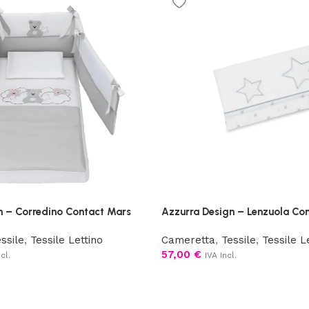
n – Corredino Contact Mars
Azzurra Design – Lenzuola Con
ssile
,
Tessile Lettino
Cameretta
,
Tessile
,
Tessile L
57,00
€
cl.
IVA Incl.