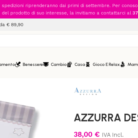
le spedizioni riprenderanno dai primi di settembre. Per conos
del prodotto di suo interesse, la invitiamo a contattarci al
37
 da € 89,90
iamento
Benessere
Cambio
Casa
Gioco E Relax
Mam
Home
/
Cameretta
/
Fasciatoi
/
AZZURRA DESI
38,00
€
IVA Incl.