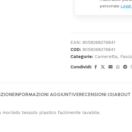
EAN:
8058268376841
COD:
8058268376841
Categorie:
Cameretta
,
Fasci
Condividi:
IZIONE
INFORMAZIONI AGGIUNTIVE
RECENSIONI (0)
ABOUT
 morbido tessuto plastico facilmente lavabile.