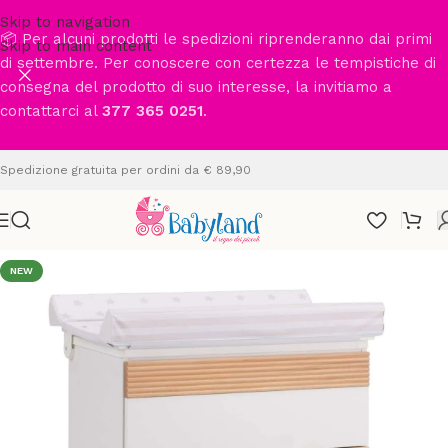
Skip to navigation
📦 Per alcuni prodotti le spedizioni riprenderanno dai primi
Skip to main content
di settembre. Per conoscere con certezza le tempistiche di
consegna del prodotto di suo interesse, la invitiamo a
contattarci al
377 365 0251
.
Spedizione gratuita per ordini da € 89,90
NEW