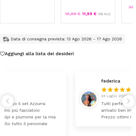
36
15,99
€
11,99
€
IVA Incl.
Data di consegna prevista: 13 Ago 2026 - 17 Ago 2026
Aggiungi alla lista dei desideri
federica
24 Luglio 2026
Tutti perfetto! Ho ordinato un lettino che é
arrivato ben imballato dopo pochi giorni.
Prezzo ottimi rispetto la concorrenza