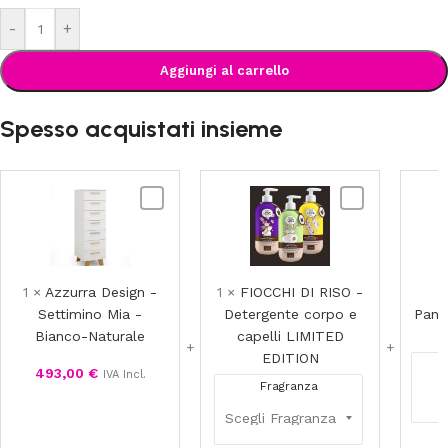
-
+
Aggiungi al carrello
Spesso acquistati insieme
Azzurra
FIOCCHI
Design
DI
-
RISO
Settimino
-
Mia
Detergente
1
×
Azzurra Design -
1
×
FIOCCHI DI RISO -
1
-
corpo
Settimino Mia -
Detergente corpo e
Panno
Bianco-
e
Bianco-Naturale
capelli LIMITED
Naturale
capelli
EDITION
493,00
€
LIMITED
IVA Incl.
Fragranza
EDITION