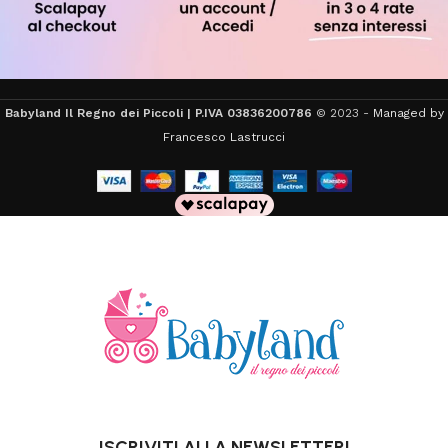
Babyland Il Regno dei Piccoli | P.IVA 03836200786
© 2023 -
Managed by
Francesco Lastrucci
ISCRIVITI ALLA NEWSLETTER!