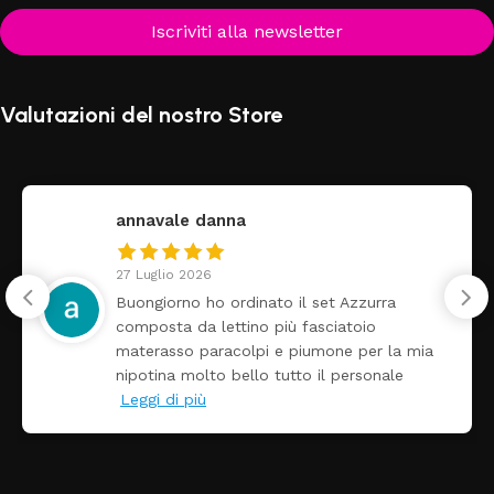
Iscriviti alla newsletter
Valutazioni del nostro Store
federica
24 Luglio 2026
t Azzurra
Tutti perfetto! Ho ordinato un
ciatoio
arrivato ben imballato dopo po
one per la mia
Prezzo ottimi rispetto la con
l personale