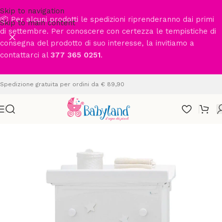
Skip to navigation
📦 Per alcuni prodotti le spedizioni riprenderanno dai primi
Skip to main content
di settembre. Per conoscere con certezza le tempistiche di
consegna del prodotto di suo interesse, la invitiamo a
contattarci al
377 365 0251
.
Spedizione gratuita per ordini da € 89,90