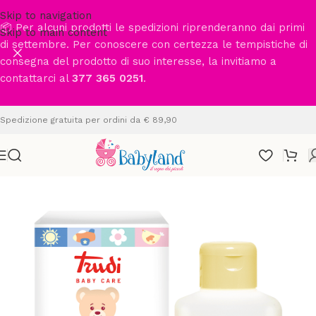
Skip to navigation
📦 Per alcuni prodotti le spedizioni riprenderanno dai primi
Skip to main content
di settembre. Per conoscere con certezza le tempistiche di
consegna del prodotto di suo interesse, la invitiamo a
contattarci al
377 365 0251
.
Spedizione gratuita per ordini da € 89,90