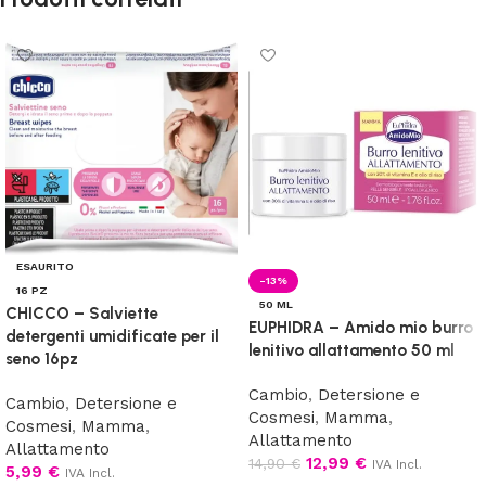
ESAURITO
-13%
16 PZ
50 ML
CHICCO – Salviette
EUPHIDRA – Amido mio burro
detergenti umidificate per il
lenitivo allattamento 50 ml
seno 16pz
Cambio
,
Detersione e
Cambio
,
Detersione e
Cosmesi
,
Mamma
,
Cosmesi
,
Mamma
,
Allattamento
Allattamento
12,99
€
14,90
€
IVA Incl.
5,99
€
IVA Incl.