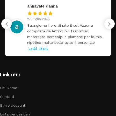
annavale danna
27 Luglio 2026
Buongiorno ho ordinato il set Azzurra
composta da lettino più fasciatoio
materasso paracolpi e piumone per la mia
nipotina molto bello tutto il personale
Leggi di più
Link utili
Chi Siamo
Contatti
Il mio account
Lista dei desideri