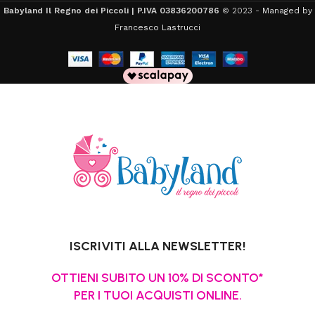
Babyland Il Regno dei Piccoli | P.IVA 03836200786
© 2023 -
Managed by
Francesco Lastrucci
ISCRIVITI ALLA NEWSLETTER!
OTTIENI SUBITO UN 10% DI SCONTO*
PER I TUOI ACQUISTI ONLINE.