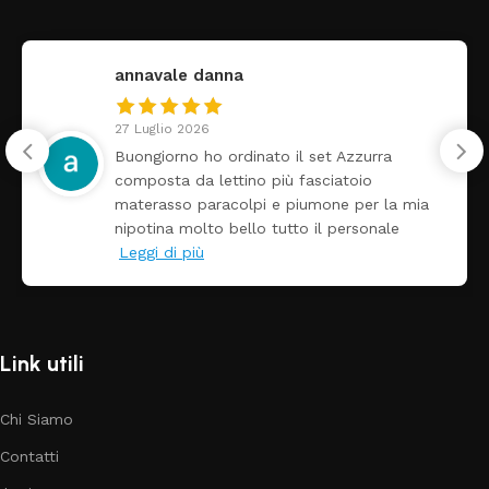
annavale danna
27 Luglio 2026
Buongiorno ho ordinato il set Azzurra
composta da lettino più fasciatoio
materasso paracolpi e piumone per la mia
nipotina molto bello tutto il personale
Leggi di più
Link utili
Chi Siamo
Contatti