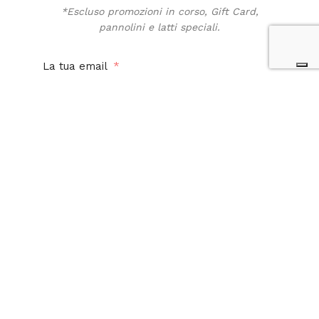
*Escluso promozioni in corso, Gift Card,
pannolini e latti speciali.
La tua email
Acconsento al trattamento dei miei dati personali
per finalità promozionali e di marketing. Ho letto,
compreso e accetto la
privacy policy
di questo
sito.
Iscriviti alla newsletter