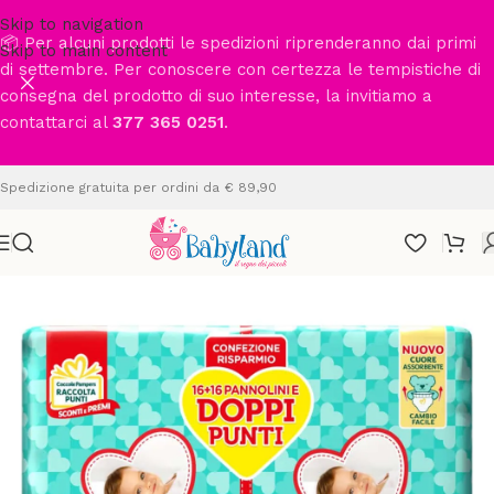
Skip to navigation
📦 Per alcuni prodotti le spedizioni riprenderanno dai primi
Skip to main content
di settembre. Per conoscere con certezza le tempistiche di
consegna del prodotto di suo interesse, la invitiamo a
contattarci al
377 365 0251
.
Spedizione gratuita per ordini da € 89,90