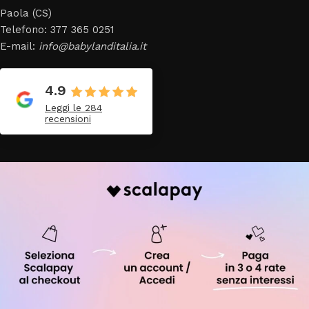
Paola (CS)
Telefono: 377 365 0251
E-mail:
info@babylanditalia.it
4.9
Leggi le 284
recensioni