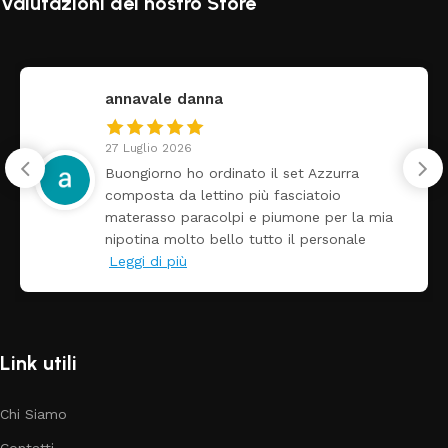
Valutazioni del nostro Store
federica
24 Luglio 2026
zzurra
Tutti perfetto! Ho ordinato un le
toio
arrivato ben imballato dopo poch
 per la mia
Prezzo ottimi rispetto la concor
ersonale
Link utili
Chi Siamo