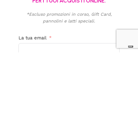
PER I TUOI ACQUISTI ONLINE.
*Escluso promozioni in corso, Gift Card,
pannolini e latti speciali.
La tua email
Acconsento al trattamento dei miei dati personali
per finalità promozionali e di marketing. Ho letto,
compreso e accetto la
privacy policy
di questo
sito.
Iscriviti alla newsletter