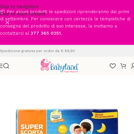
Skip to navigation
📦 Per alcuni prodotti le spedizioni riprenderanno dai primi
Skip to main content
di settembre. Per conoscere con certezza le tempistiche di
consegna del prodotto di suo interesse, la invitiamo a
contattarci al
377 365 0251
.
Spedizione gratuita per ordini da € 89,90