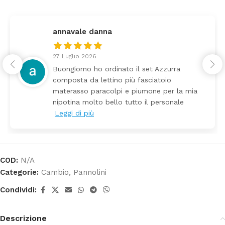
federica
24 Luglio 2026
zzurra
Tutti perfetto! Ho ordinato un le
toio
arrivato ben imballato dopo poch
 per la mia
Prezzo ottimi rispetto la concor
ersonale
COD:
N/A
Categorie:
Cambio
,
Pannolini
Condividi:
Descrizione