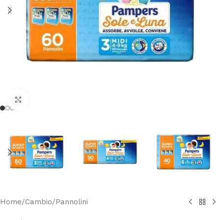
Clicca per ingrandire
Home
/
Cambio
/
Pannolini