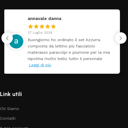
federica
24 Luglio 2026
Tutti perfetto! Ho ordinato un lettino ch
arrivato ben imballato dopo pochi giorni
 mia
Prezzo ottimi rispetto la concorrenza
Link utili
Chi Siamo
Contatti
Il mio account