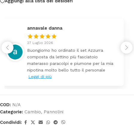
Aggiungi alla lista dei desideri
federica
24 Luglio 2026
Tutti perfetto! Ho ordinato un lettino che
arrivato ben imballato dopo pochi giorni.
mia
Prezzo ottimi rispetto la concorrenza
COD:
N/A
Categorie:
Cambio
,
Pannolini
Condividi: