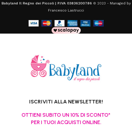
Babyland Il Regno dei Piccoli | P.IVA 03836200786
© 2023 -
Managed by
Francesco Lastrucci
ISCRIVITI ALLA NEWSLETTER!
OTTIENI SUBITO UN 10% DI SCONTO*
PER I TUOI ACQUISTI ONLINE.