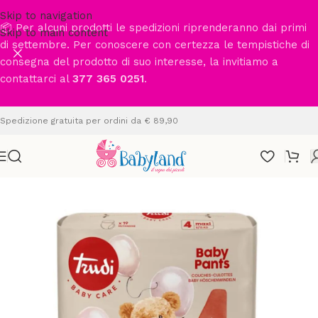
Skip to navigation
📦 Per alcuni prodotti le spedizioni riprenderanno dai primi
Skip to main content
di settembre. Per conoscere con certezza le tempistiche di
consegna del prodotto di suo interesse, la invitiamo a
contattarci al
377 365 0251
.
Spedizione gratuita per ordini da € 89,90