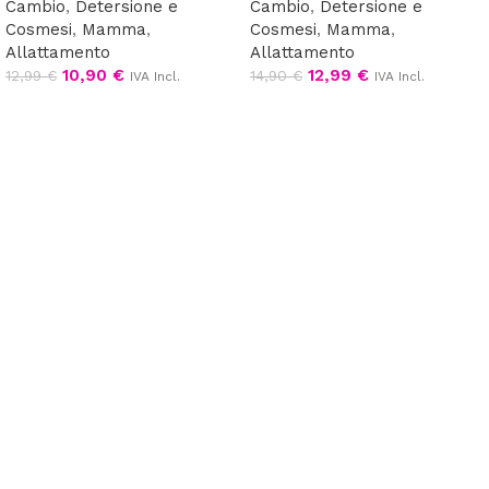
Cambio
,
Detersione e
Cambio
,
Detersione e
Cosmesi
,
Mamma
,
Cosmesi
,
Mamma
,
Allattamento
Allattamento
10,90
€
12,99
€
12,99
€
14,90
€
IVA Incl.
IVA Incl.
Leggi tutto
Aggiungi al carrello