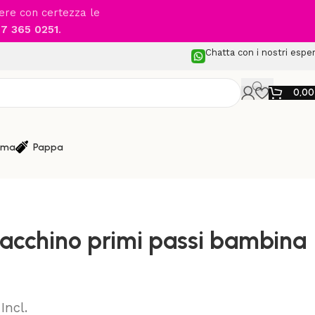
cere con certezza le
7 365 0251
.
Chatta con i nostri esper
0,0
ma
Pappa
Polacchino primi passi bambina rosa
acchino primi passi bambina
 Incl.