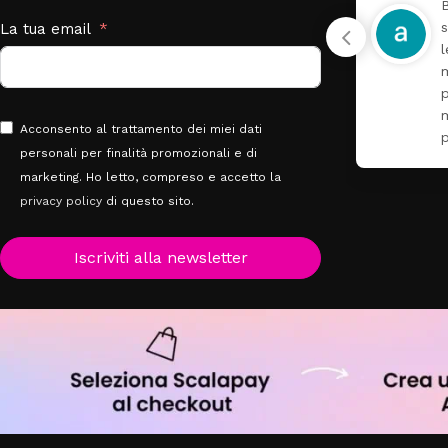
Buongiorno ho ordinato il
set Azzurra composta da
u
La tua email
lettino più fasciatoio
materasso paracolpi e
g
piumone per la mia nipotina
molto bello tutto il
Acconsento al trattamento dei miei dati
personale
Leggi di più
personali per finalità promozionali e di
marketing. Ho letto, compreso e accetto la
privacy policy
di questo sito.
Iscriviti alla newsletter