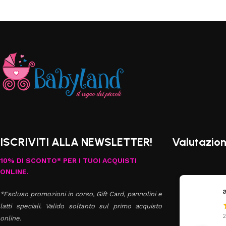
ISCRIVITI ALLA NEWSLETTER!
Valutazion
10% DI SCONTO* PER I TUOI ACQUISTI
ONLINE.
annavale danna
*Escluso promozioni in corso, Gift Card, pannolini e
latti speciali. Valido soltanto sul primo acquisto
27 Luglio 2026
2
online.