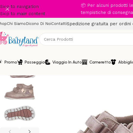
📦 Per alcuni prodotti 
Skip to navigation
tempistiche di consegna 
Skip to main content
Spedizione gratuita per ordini
hop
Chi Siamo
Dicono Di Noi
Contatti
Promo
Passeggio
Viaggio In Auto
Cameretta
Abbigl
-30%