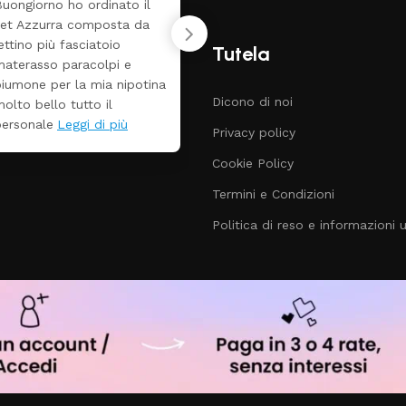
Tutti perfetto! Ho ordinato
❤️
n lettino che é arrivato
ben imballato dopo pochi
Tutela
iorni. Prezzo ottimi
rispetto la concorrenza
Dicono di noi
Privacy policy
Cookie Policy
Termini e Condizioni
Politica di reso e informazioni ut