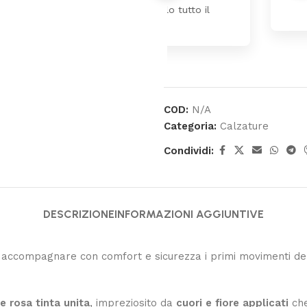
ina molto bello tutto il
pochi giorni. Pr
COD:
N/A
Categoria:
Calzature
Condividi:
DESCRIZIONE
INFORMAZIONI AGGIUNTIVE
ccompagnare con comfort e sicurezza i primi movimenti della
e rosa tinta unita
, impreziosito da
cuori e fiore applicati
che