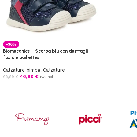
-30%
Biomecanics – Scarpa blu con detttagli
fuxia e paillettes
Calzature bimba
,
Calzature
46,89
€
66,99
€
IVA Incl.