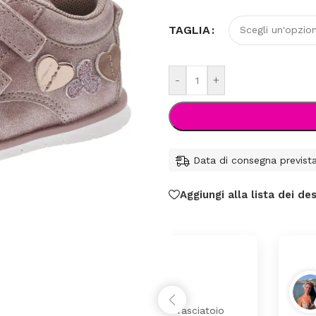
TAGLIA
-
+
Data di consegna previst
Aggiungi alla lista dei des
federica
24 Luglio 2026
 da lettino più fasciatoio
Tutti perfetto! 