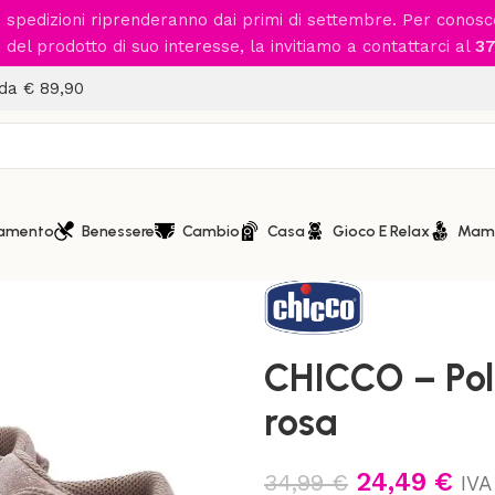
le spedizioni riprenderanno dai primi di settembre. Per conos
del prodotto di suo interesse, la invitiamo a contattarci al
37
 da € 89,90
iamento
Benessere
Cambio
Casa
Gioco E Relax
Mam
Home
/
Calzature
/
CHICCO – 
CHICCO – Pol
rosa
24,49
€
34,99
€
IVA