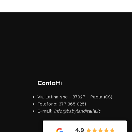
Contatti
Via Latina snc - 87027 - Paola (CS)
Telefono: 377 365 0251
E-mail:
info@babylanditalia.it
Vincenzo
19 Giugno 2026
4.9