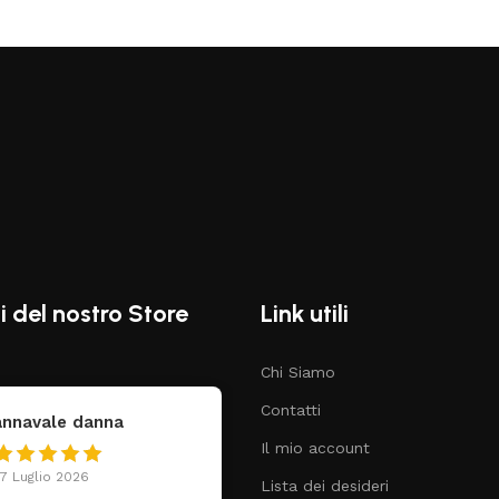
i del nostro Store
Link utili
Chi Siamo
Contatti
federica
Claudia Marongiu
Il mio account
4 Luglio 2026
8 Luglio 2026
Lista dei desideri