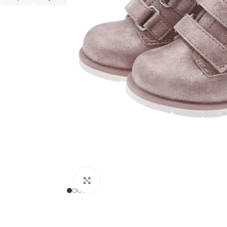
Clicca per ingrandire
annavale danna
27 Luglio 2026
Buongiorno ho ordinato il set Azzurra composta