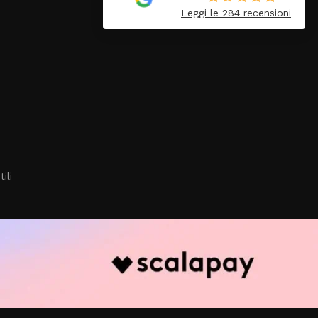
Tutto perfetto. Ottimo
Leggi le 284 recensioni
venditore
ili