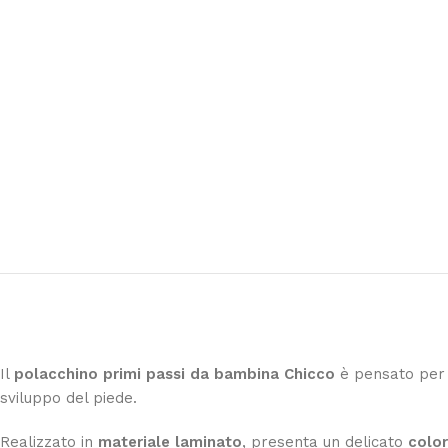
materasso paracolpi e piumone per la mia nipot
personale
Leggi di più
Il
polacchino primi passi da bambina
Chicco
è pensato per a
sviluppo del piede.
Realizzato in
materiale laminato
, presenta un delicato
color