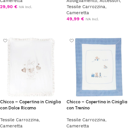
Cameretta
Abbigliamento
,
Accessori
,
29,90
€
Tessile Carrozzina
,
IVA Incl.
Cameretta
Scegli
49,99
€
IVA Incl.
Aggiungi al carrello
Chicco – Copertina in Ciniglia
Chicco – Copertina in Ciniglia
con Dolce Ricamo
con Trenino
Tessile Carrozzina
,
Tessile Carrozzina
,
Cameretta
Cameretta