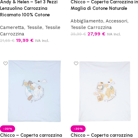
Andy & Helen – Set 3 Pezzi
Chicco – Coperta Carrozzina in
Lenzuolino Carrozzina
Maglia di Cotone Naturale
Ricamato 100% Cotone
Abbigliamento
,
Accessori
,
Cameretta
,
Tessile
,
Tessile
Tessile Carrozzina
Carrozzina
27,99
€
39,99
€
IVA Incl.
19,99
€
21,65
€
IVA Incl.
Aggiungi al carrello
Scegli
-30%
-30%
Chicco – Coperta carrozzina
Chicco – Coperta carrozzina