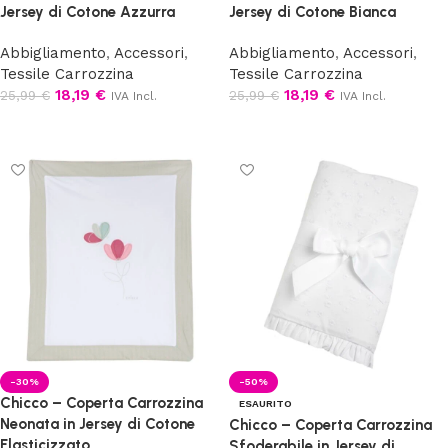
Jersey di Cotone Azzurra
Jersey di Cotone Bianca
Abbigliamento
,
Accessori
,
Abbigliamento
,
Accessori
,
Tessile Carrozzina
Tessile Carrozzina
18,19
€
18,19
€
25,99
€
25,99
€
IVA Incl.
IVA Incl.
Aggiungi al carrello
Aggiungi al carrello
-30%
-50%
Chicco – Coperta Carrozzina
ESAURITO
Neonata in Jersey di Cotone
Chicco – Coperta Carrozzina
Elasticizzato
Sfoderabile in Jersey di