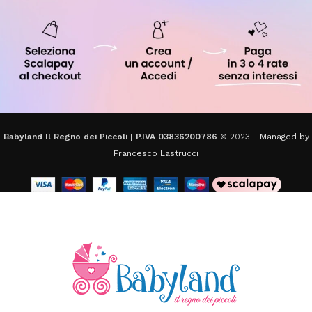
Babyland Il Regno dei Piccoli | P.IVA 03836200786
© 2023 -
Managed by
Francesco Lastrucci