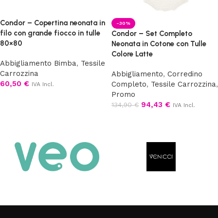
Condor – Copertina neonata in
-30%
filo con grande fiocco in tulle
Condor – Set Completo
80×80
Neonata in Cotone con Tulle
Colore Latte
Abbigliamento Bimba
,
Tessile
Carrozzina
Abbigliamento
,
Corredino
60,50
€
Completo
,
Tessile Carrozzina
,
IVA Incl.
Promo
Aggiungi al carrello
94,43
€
134,90
€
IVA Incl.
Aggiungi al carrello