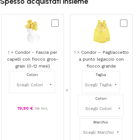
Spesso acquistati insieme
Condor
Condor
-
–
Fascia
Pagliacce
per
a
capelli
punto
1
×
Condor - Fascia per
1
×
Condor – Pagliaccetto
con
legaccio
capelli con fiocco gros-
a punto legaccio con
fiocco
con
grain (0-12 mesi)
fiocco grande
gros-
fiocco
Colori
Taglia
grain
grande
(0-
12
mesi)
Colori
19,90
€
IVA Incl.
Marchio