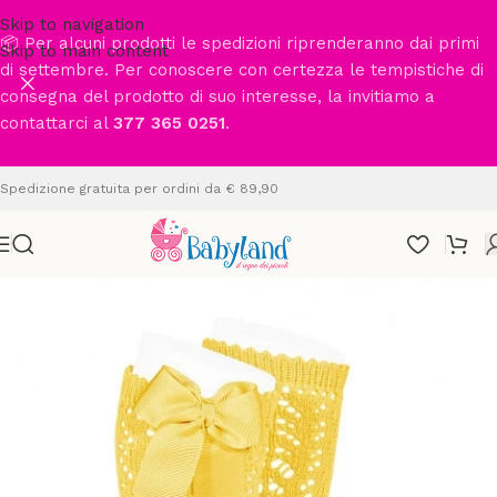
Skip to navigation
📦 Per alcuni prodotti le spedizioni riprenderanno dai primi
Skip to main content
di settembre. Per conoscere con certezza le tempistiche di
consegna del prodotto di suo interesse, la invitiamo a
contattarci al
377 365 0251
.
Spedizione gratuita per ordini da € 89,90