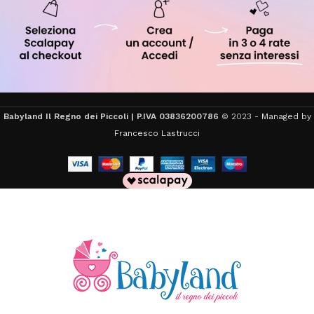
Babyland Il Regno dei Piccoli | P.IVA 03836200786
© 2023 -
Managed by
Francesco Lastrucci