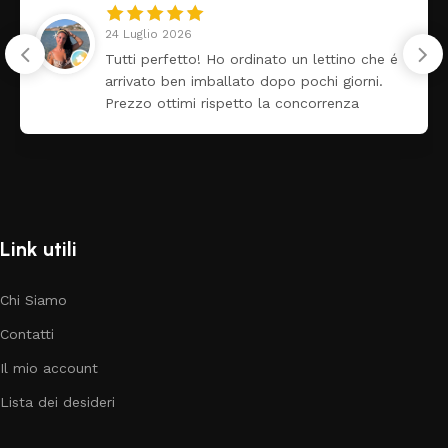
24 Luglio 2026
Tutti perfetto! Ho ordinato un lettino che é
arrivato ben imballato dopo pochi giorni.
Prezzo ottimi rispetto la concorrenza
Link utili
Chi Siamo
Contatti
Il mio account
Lista dei desideri