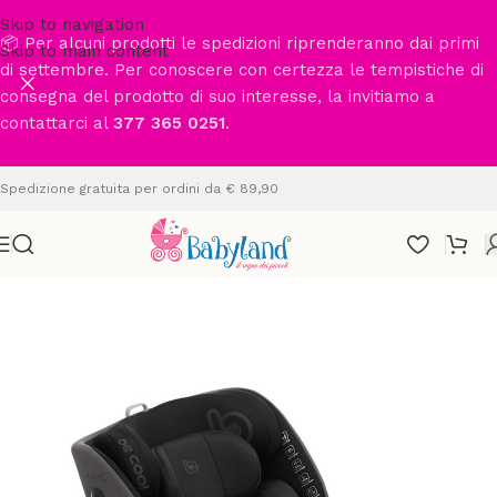
Skip to navigation
📦 Per alcuni prodotti le spedizioni riprenderanno dai primi
Skip to main content
di settembre. Per conoscere con certezza le tempistiche di
consegna del prodotto di suo interesse, la invitiamo a
contattarci al
377 365 0251
.
Spedizione gratuita per ordini da € 89,90