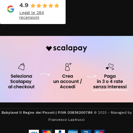
4.9
Leggi le 284
recensioni
Babyland Il Regno dei Piccoli | P.IVA 03836200786
© 2023 -
Managed by
Francesco Lastrucci