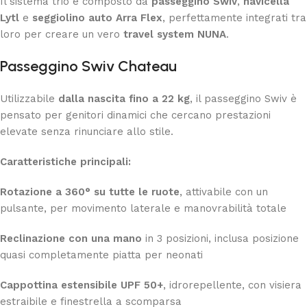
Il sistema trio è composto da
passeggino Swiv
,
navicella
Lytl
e
seggiolino auto Arra Flex
, perfettamente integrati tra
loro per creare un vero
travel system NUNA
.
Passeggino Swiv Chateau
Utilizzabile
dalla nascita fino a 22 kg
, il passeggino Swiv è
pensato per genitori dinamici che cercano prestazioni
elevate senza rinunciare allo stile.
Caratteristiche principali:
Rotazione a 360° su tutte le ruote
, attivabile con un
pulsante, per movimento laterale e manovrabilità totale
Reclinazione con una mano
in 3 posizioni, inclusa posizione
quasi completamente piatta per neonati
Cappottina estensibile UPF 50+
, idrorepellente, con visiera
estraibile e finestrella a scomparsa