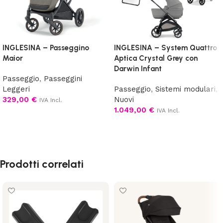
INGLESINA – Passeggino
INGLESINA – System Quattro
Maior
Aptica Crystal Grey con
Darwin Infant
Passeggio
,
Passeggini
Leggeri
Passeggio
,
Sistemi modulari
,
329,00
€
Nuovi
IVA Incl.
1.049,00
€
IVA Incl.
Scegli
Aggiungi al carrello
Prodotti correlati