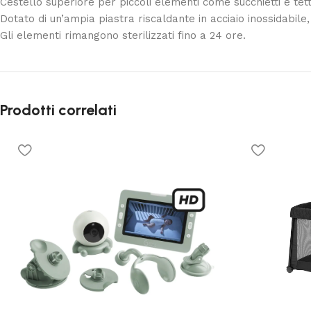
Cestello superiore per piccoli elementi come succhietti e tett
Dotato di un’ampia piastra riscaldante in acciaio inossidabil
Gli elementi rimangono sterilizzati fino a 24 ore.
Prodotti correlati