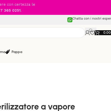
cere con certezza le
7 365 0251
.
Chatta con i nostri esper
0,0
ma
Pappa
e Sterilizzazione
/
apore Sterieasy
ilizzatore a vapore