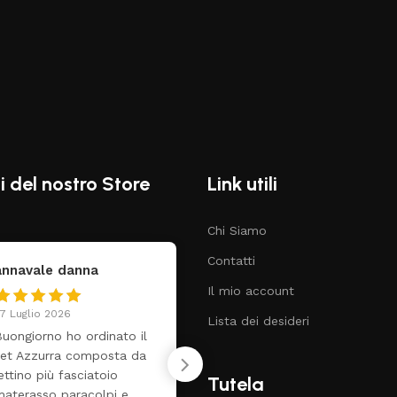
i del nostro Store
Link utili
Chi Siamo
Contatti
federica
Claudia Mar
Il mio account
24 Luglio 2026
8 Luglio 2026
Lista dei desideri
Tutti perfetto! Ho ordinato
❤️
un lettino che é arrivato
ben imballato dopo pochi
Tutela
giorni. Prezzo ottimi