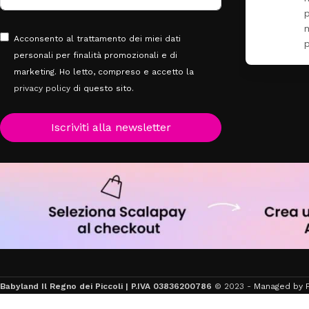
piumone per la mia nipotina
molto bello tutto il
Acconsento al trattamento dei miei dati
personale
Leggi di più
personali per finalità promozionali e di
marketing. Ho letto, compreso e accetto la
privacy policy
di questo sito.
Iscriviti alla newsletter
Babyland Il Regno dei Piccoli | P.IVA 03836200786
© 2023 -
Managed by F