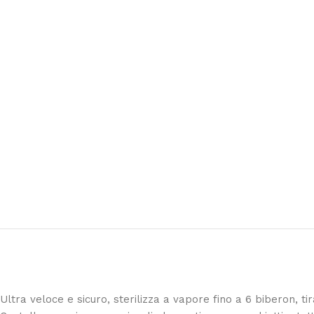
Buongiorno ho ordinato il set Azzur
materasso paracolpi e piumone per l
personale
Leggi di più
Ultra veloce e sicuro, sterilizza a vapore fino a 6 biberon, tir