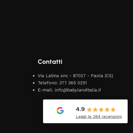
Contatti
Via Latina snc - 87027 - Paola (CS)
Telefono: 377 365 0251
E-mail:
info@babylanditalia.it
ongiu
Vincenzo
19 Giugno 2026
4.9
Tutto perfetto. Ottimo
Leggi le 284 recensioni
venditore