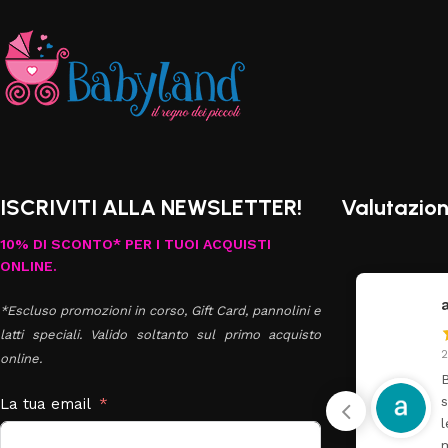
ISCRIVITI ALLA NEWSLETTER!
Valutazion
10% DI SCONTO* PER I TUOI ACQUISTI
ONLINE.
annavale danna
*Escluso promozioni in corso, Gift Card, pannolini e
latti speciali. Valido soltanto sul primo acquisto
27 Luglio 2026
online.
Buongiorno ho ordinato il
set Azzurra composta da
La tua email
lettino più fasciatoio
materasso paracolpi e