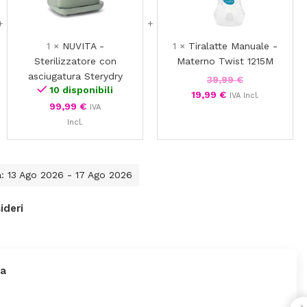
1
×
NUVITA -
1
×
Tiralatte Manuale -
Sterilizzatore con
Materno Twist 1215M
asciugatura Sterydry
39,99
€
10 disponibili
19,99
€
IVA Incl.
99,99
€
IVA
Incl.
a: 13 Ago 2026 - 17 Ago 2026
ideri
rica
glio 2026