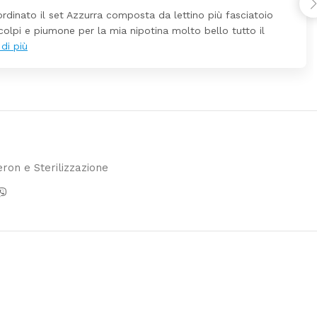
i perfetto! Ho ordinato un lettino che é arrivato ben imballato do
 giorni. Prezzo ottimi rispetto la concorrenza
ron e Sterilizzazione