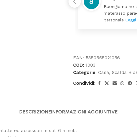
ra composta da lettino più fasciatoio
Tutt
a mia nipotina molto bello tutto il
pochi
EAN:
5350555021056
COD:
1083
Categorie:
Casa
,
Scalda Bibe
Condividi:
DESCRIZIONE
INFORMAZIONI AGGIUNTIVE
alatte ed accessori in soli 6 minuti.