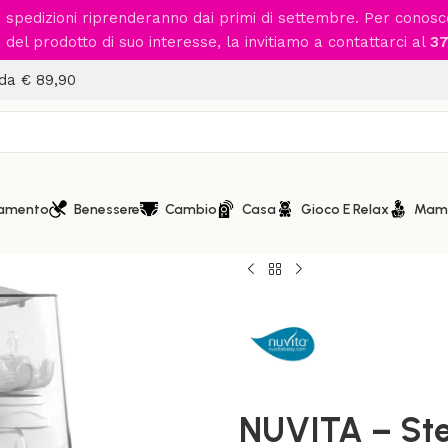
le spedizioni riprenderanno dai primi di settembre. Per conos
del prodotto di suo interesse, la invitiamo a contattarci al
37
 da € 89,90
iamento
Benessere
Cambio
Casa
Gioco E Relax
Mam
Home
/
Casa
/
Scalda Biberon 
NUVITA – Sterilizzatore a v
NUVITA – Ster