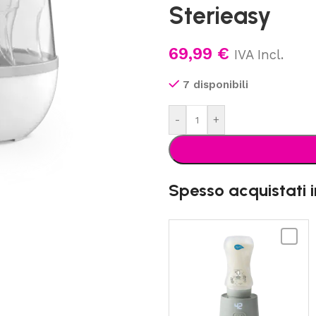
Sterieasy
69,99
€
IVA Incl.
7 disponibili
-
+
Spesso acquistati 
NUVITA
-
Scalda
portati
univers
Warm'n