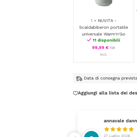
1
×
NUVITA -
Scaldabiberon portatile
universale Warm'n'Go
11 disponibili
99,99
€
IVA
Incl.
Data di consegna previst
Aggiungi alla lista dei des
fede
24 Lu