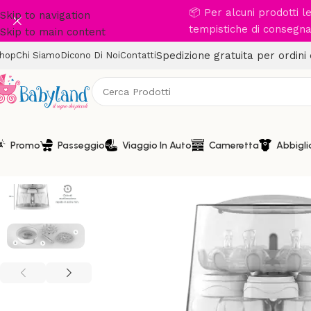
📦 Per alcuni prodotti 
Skip to navigation
tempistiche di consegna 
Skip to main content
Spedizione gratuita per ordini
hop
Chi Siamo
Dicono Di Noi
Contatti
Promo
Passeggio
Viaggio In Auto
Cameretta
Abbigl