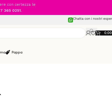
cere con certezza le
7 365 0251
.
Chatta con i nostri esper
0,0
ma
Pappa
ttino Sweet
t