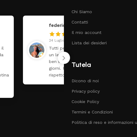
Chi Siamo
Contatti
federica
Claudia Marongiu
Il mio account
4 Luglio 2026
8 Luglio 2026
Lista dei desideri
utti perfetto! Ho ordinato
❤️
n lettino che é arrivato
ben imballato dopo pochi
Tutela
iorni. Prezzo ottimi
ispetto la concorrenza
Dicono di noi
Privacy policy
Cookie Policy
Termini e Condizioni
Politica di reso e informazioni ut