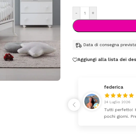
-
+
Data di consegna previst
Aggiungi alla lista dei des
federica
24 Luglio 2026
 da lettino più fasciatoio
Tutti perfetto! 
ina molto bello tutto il
pochi giorni. Pr