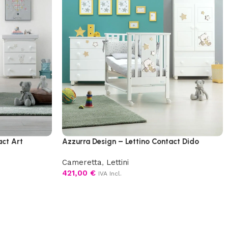
act Art
Azzurra Design – Lettino Contact Dido
Cameretta
,
Lettini
421,00
€
IVA Incl.