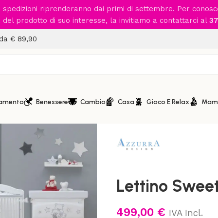
le spedizioni riprenderanno dai primi di settembre. Per conos
del prodotto di suo interesse, la invitiamo a contattarci al
37
 da € 89,90
iamento
Benessere
Cambio
Casa
Gioco E Relax
Mam
Home
/
Cameretta
/
Lettini
/
Le
Lettino Swee
499,00
€
IVA Incl.