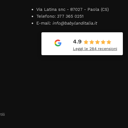
Via Latina snc - 87027 - Paola (CS)
Telefono: 377 365 0251
E-mail:
info@babylanditalia.it
Vincenzo
19 Giugno 2026
4.9
Tutto perfetto. Ottimo
Leggi le 284 recensioni
venditore
ili