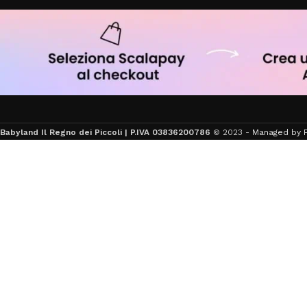
Babyland Il Regno dei Piccoli | P.IVA 03836200786
© 2023 -
Managed by F