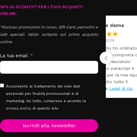
10% DI SCONTO* PER I TUOI ACQUISTI
ONLINE.
annavale danna
*Escluso promozioni in corso, Gift Card, pannolini e
latti speciali. Valido soltanto sul primo acquisto
27 Luglio 2026
2
online.
Buongiorno ho ordinato il
T
set Azzurra composta da
u
La tua email
lettino più fasciatoio
materasso paracolpi e
g
piumone per la mia nipotina
r
molto bello tutto il
Acconsento al trattamento dei miei dati
personale
Leggi di più
personali per finalità promozionali e di
marketing. Ho letto, compreso e accetto la
privacy policy
di questo sito.
Iscriviti alla newsletter