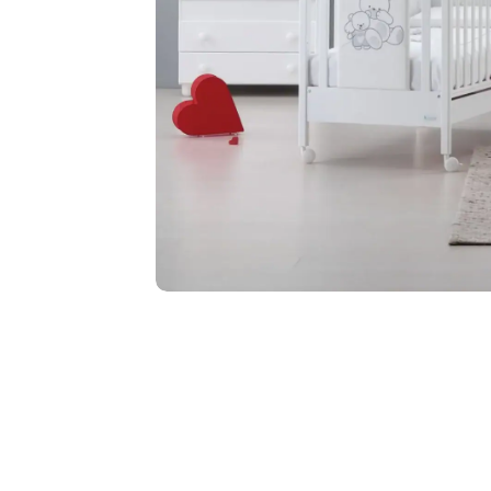
annavale danna
27 Luglio 2026
Buongiorno ho ordinato il set Azzurra composta
materasso paracolpi e piumone per la mia nipot
personale
Leggi di più