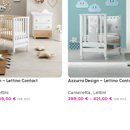
 – Lettino Contact
Azzurra Design – Lettino Cont
ttini
Cameretta
,
Lettini
89,00
€
399,00
€
-
421,00
€
IVA Incl.
IVA Incl.