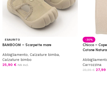
ESAURITO
-30%
BAMBOOM – Scarpette mare
Chicco – Coper
Cotone Natura
Abbigliamento
,
Calzature bimba
,
Calzature bimbo
Abbigliament
25,90
€
Carrozzina
IVA Incl.
27,99
39,99
€