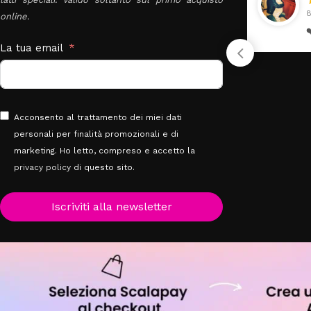
24 Luglio 2026
8
online.
Tutti perfetto! Ho ordinato
❤
un lettino che é arrivato
La tua email
ben imballato dopo pochi
giorni. Prezzo ottimi
rispetto la concorrenza
Acconsento al trattamento dei miei dati
personali per finalità promozionali e di
marketing. Ho letto, compreso e accetto la
privacy policy
di questo sito.
Iscriviti alla newsletter