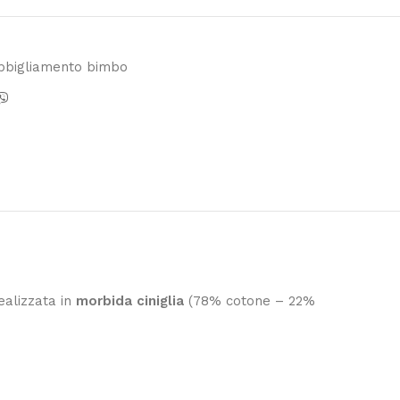
bbigliamento bimbo
ealizzata in
morbida ciniglia
(78% cotone – 22%