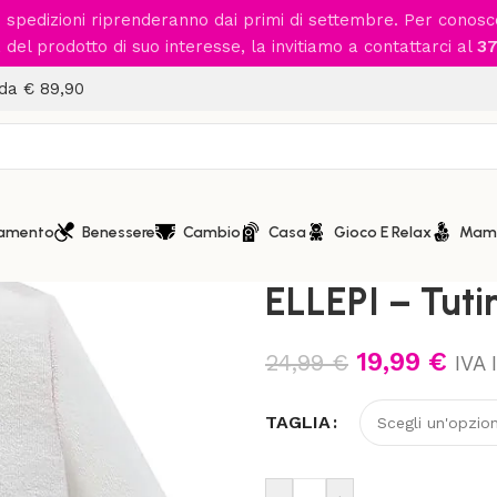
le spedizioni riprenderanno dai primi di settembre. Per conos
del prodotto di suo interesse, la invitiamo a contattarci al
37
 da € 89,90
iamento
Benessere
Cambio
Casa
Gioco E Relax
Mam
Home
/
Abbigliamento
/
Abbig
ELLEPI – Tuti
19,99
€
24,99
€
IVA 
TAGLIA