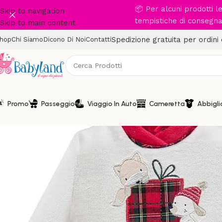
📦 Per alcuni prodotti 
Skip to navigation
tempistiche di consegna 
Skip to main content
Spedizione gratuita per ordini
hop
Chi Siamo
Dicono Di Noi
Contatti
Promo
Passeggio
Viaggio In Auto
Cameretta
Abbigl
-20%