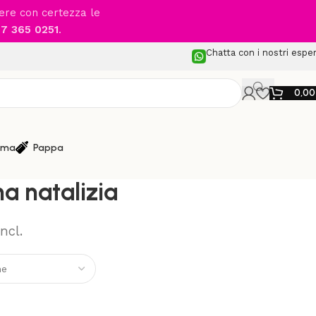
cere con certezza le
7 365 0251
.
Chatta con i nostri esper
0,0
ma
Pappa
liamento bimbo
/
ELLEPI – Tutina natalizia
na natalizia
Incl.