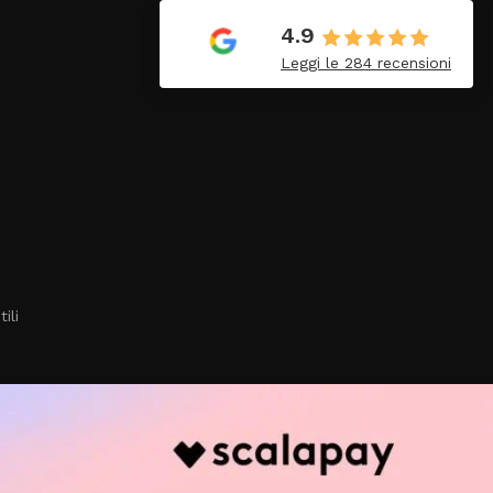
14 Giugno 2026
4.9
imo
É il mio negozio di fiducia
Leggi le 284 recensioni
ho acquistato da loro il trio
per il mio
bambino…..Professionalità
e competenza….Lo
consiglio vivamente a
tutti….
ili