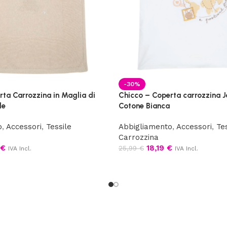
-30%
ta Carrozzina in Maglia di
Chicco – Coperta carrozzina J
le
Cotone Bianca
o
,
Accessori
,
Tessile
Abbigliamento
,
Accessori
,
Te
Carrozzina
€
18,19
€
25,99
€
IVA Incl.
IVA Incl.