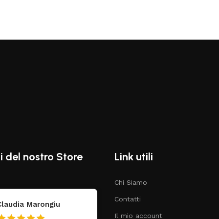
i del nostro Store
Link utili
Chi Siamo
Contatti
Claudia Marongiu
Vincenzo
Il mio account