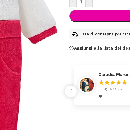
-
+
Data di consegna previst
Aggiungi alla lista dei des
Claudia Maron
8 Luglio 2026
rrivato ben imballato dopo
❤️
enza