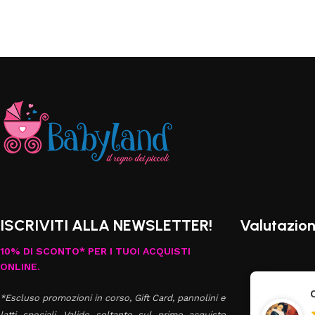
ISCRIVITI ALLA NEWSLETTER!
Valutazion
10% DI SCONTO* PER I TUOI ACQUISTI
ONLINE.
federica
*Escluso promozioni in corso, Gift Card, pannolini e
latti speciali. Valido soltanto sul primo acquisto