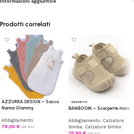
Informazioni aggiuntive
Prodotti correlati
AZZURRA DESIGN – Sacco
ESAURITO
Nanna Glammy
BAMBOOM – Scarpette mare
Abbigliamento
Abbigliamento
,
Calzature
79,00
€
bimba
,
Calzature bimbo
IVA Incl.
25,90
€
IVA Incl.