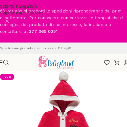
Skip to navigation
📦 Per alcuni prodotti le spedizioni riprenderanno dai primi
Skip to main content
di settembre. Per conoscere con certezza le tempistiche di
consegna del prodotto di suo interesse, la invitiamo a
contattarci al
377 365 0251
.
Spedizione gratuita per ordini da € 89,90
-20%