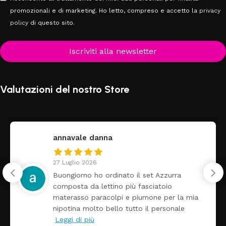
promozionali e di marketing. Ho letto, compreso e accetto la
privacy
policy
di questo sito.
Iscriviti alla newsletter
Valutazioni del nostro Store
annavale danna
27 Luglio 2026
Buongiorno ho ordinato il set Azzurra
composta da lettino più fasciatoio
materasso paracolpi e piumone per la mia
nipotina molto bello tutto il personale
Leggi di più