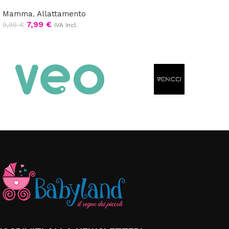
Mamma
,
Allattamento
7,99
€
9,99
€
IVA Incl.
Aggiungi al carrello