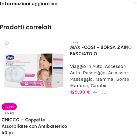
Informazioni aggiuntive
Prodotti correlati
MAXI-COSI – BORSA ZAINO
FASCIATOIO
Viaggio in Auto
,
Accessori
Auto
,
Passeggio
,
Accessori
Passeggio
,
Mamma
,
Borsa
Mamma
,
Cambio
129,99
€
IVA Incl.
Scegli
-20%
60 PZ
CHICCO – Coppette
Assorbilatte con Antibatterico
60 pz