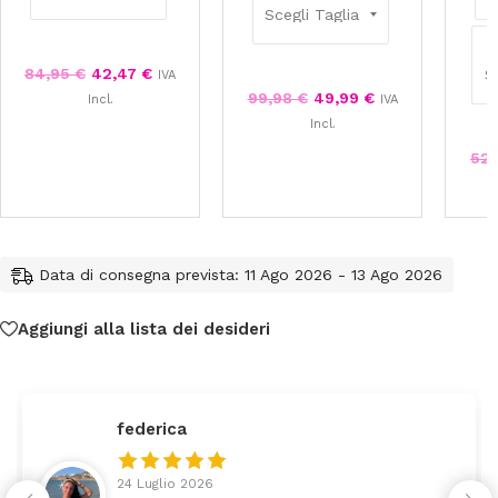
84,95
€
42,47
€
IVA
99,98
€
49,99
€
Incl.
IVA
Incl.
52
Data di consegna prevista: 11 Ago 2026 - 13 Ago 2026
Aggiungi alla lista dei desideri
federica
24 Luglio 2026