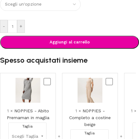
-
+
Aggiungi al carrello
Spesso acquistati insieme
NOPPIES
NOPPIES
-
-
Abito
Completo
Premaman
a
in
costine
1
×
NOPPIES - Abito
1
×
NOPPIES -
1
×
maglia
beige
Premaman in maglia
Completo a costine
beige
Taglia
Taglia