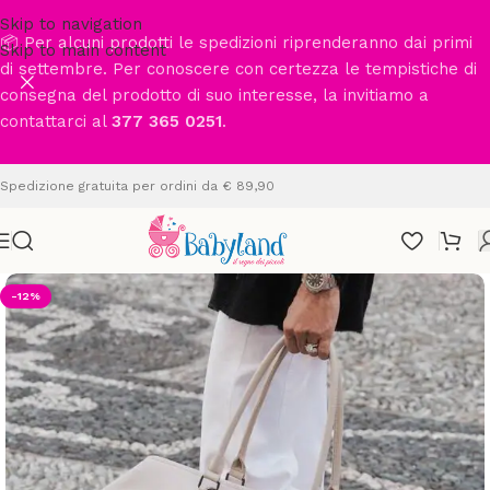
Skip to navigation
📦 Per alcuni prodotti le spedizioni riprenderanno dai primi
Skip to main content
di settembre. Per conoscere con certezza le tempistiche di
consegna del prodotto di suo interesse, la invitiamo a
contattarci al
377 365 0251
.
Spedizione gratuita per ordini da € 89,90
-12%