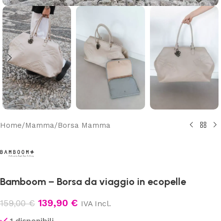
Home
/
Mamma
/
Borsa Mamma
Bamboom – Borsa da viaggio in ecopelle
139,90
€
159,00
€
IVA Incl.
1 disponibili