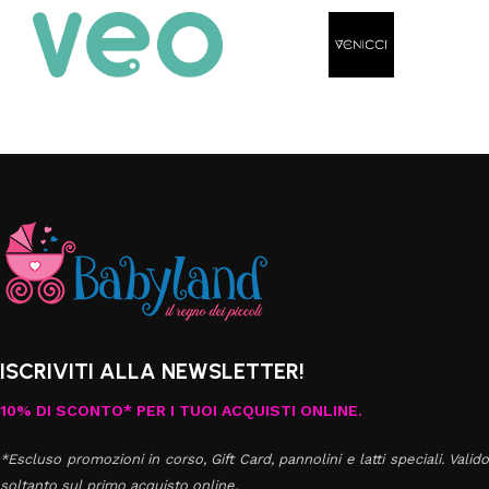
ISCRIVITI ALLA NEWSLETTER!
10% DI SCONTO* PER I TUOI ACQUISTI ONLINE.
*Escluso promozioni in corso, Gift Card, pannolini e latti speciali. Valido
soltanto sul primo acquisto online.