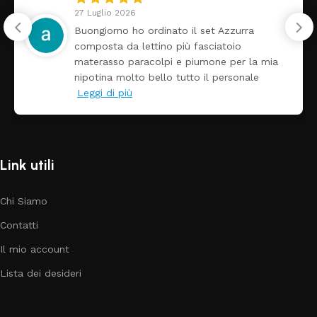
27 Luglio 2026
Buongiorno ho ordinato il set Azzurra
composta da lettino più fasciatoio
materasso paracolpi e piumone per la mia
nipotina molto bello tutto il personale
Leggi di più
Link utili
Chi Siamo
Contatti
Il mio account
Lista dei desideri