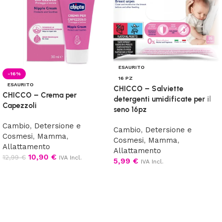
ESAURITO
-16%
16 PZ
ESAURITO
CHICCO – Salviette
CHICCO – Crema per
detergenti umidificate per il
Capezzoli
seno 16pz
Cambio
,
Detersione e
Cambio
,
Detersione e
Cosmesi
,
Mamma
,
Cosmesi
,
Mamma
,
Allattamento
Allattamento
10,90
€
12,99
€
IVA Incl.
5,99
€
IVA Incl.
Leggi tutto
Leggi tutto