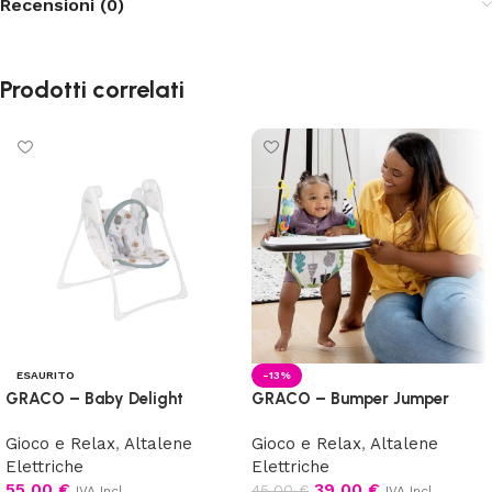
Recensioni (0)
Prodotti correlati
ESAURITO
-13%
GRACO – Baby Delight
GRACO – Bumper Jumper
Gioco e Relax
,
Altalene
Gioco e Relax
,
Altalene
Elettriche
Elettriche
55,00
€
39,00
€
45,00
€
IVA Incl.
IVA Incl.