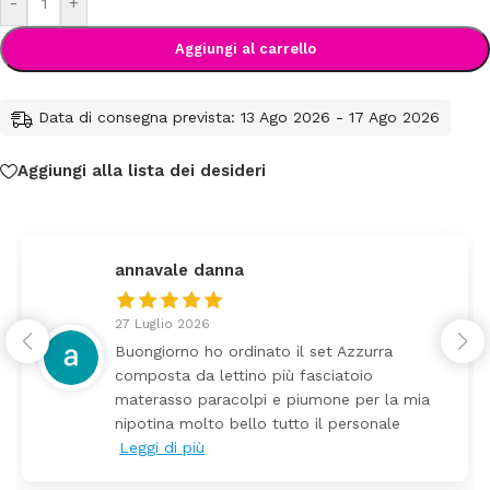
-
+
Aggiungi al carrello
Data di consegna prevista: 13 Ago 2026 - 17 Ago 2026
Aggiungi alla lista dei desideri
navale danna
fede
Luglio 2026
24 Lu
ngiorno ho ordinato il set Azzurra
Tutti
posta da lettino più fasciatoio
arriv
erasso paracolpi e piumone per la mia
Prez
otina molto bello tutto il personale
gi di più