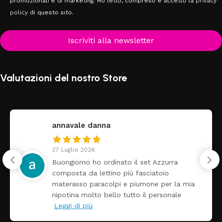
promozionali e di marketing. Ho letto, compreso e accetto la
privacy
policy
di questo sito.
Iscriviti alla newsletter
Valutazioni del nostro Store
annavale danna
27 Luglio 2026
Buongiorno ho ordinato il set Azzurra
composta da lettino più fasciatoio
materasso paracolpi e piumone per la mia
nipotina molto bello tutto il personale
Leggi di più