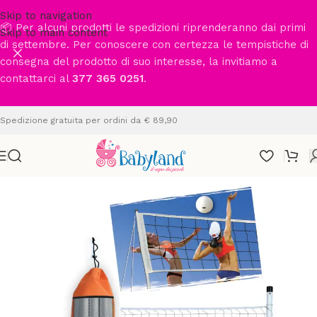
Skip to navigation
📦 Per alcuni prodotti le spedizioni riprenderanno dai primi
Skip to main content
di settembre. Per conoscere con certezza le tempistiche di
consegna del prodotto di suo interesse, la invitiamo a
contattarci al
377 365 0251
.
Spedizione gratuita per ordini da € 89,90