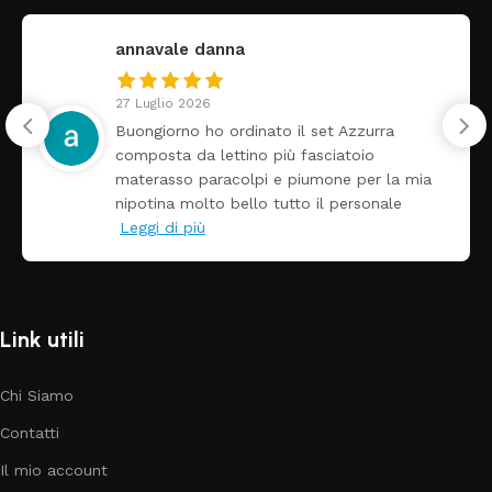
annavale danna
27 Luglio 2026
Buongiorno ho ordinato il set Azzurra
composta da lettino più fasciatoio
materasso paracolpi e piumone per la mia
nipotina molto bello tutto il personale
Leggi di più
Link utili
Chi Siamo
Contatti
Il mio account