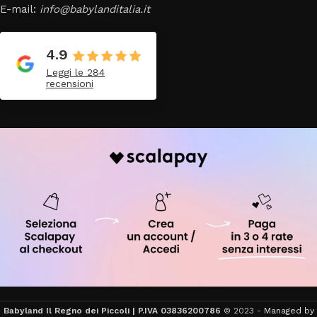
E-mail:
info@babylanditalia.it
4.9
Leggi le 284
recensioni
Babyland Il Regno dei Piccoli | P.IVA 03836200786
© 2023 -
Managed by