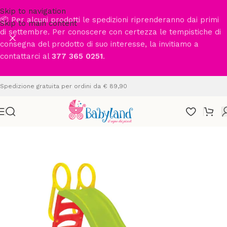
Skip to navigation
📦 Per alcuni prodotti le spedizioni riprenderanno dai primi
Skip to main content
di settembre. Per conoscere con certezza le tempistiche di
consegna del prodotto di suo interesse, la invitiamo a
contattarci al
377 365 0251
.
Spedizione gratuita per ordini da € 89,90