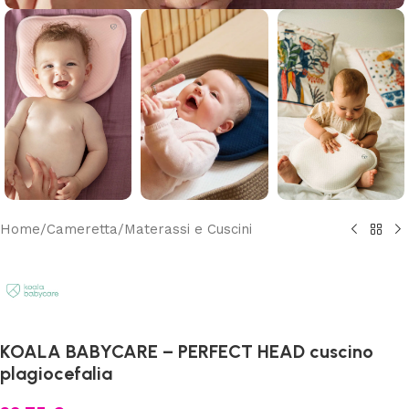
Home
/
Cameretta
/
Materassi e Cuscini
KOALA BABYCARE – PERFECT HEAD cuscino
plagiocefalia