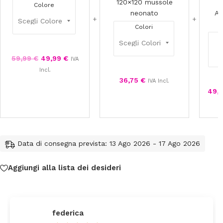
120×120 mussole
Colore
neonato
neonato
Al
S
Colori
59,99
€
49,99
€
IVA
Incl.
36,75
€
IVA Incl.
49,
Data di consegna prevista: 13 Ago 2026 - 17 Ago 2026
Aggiungi alla lista dei desideri
federica