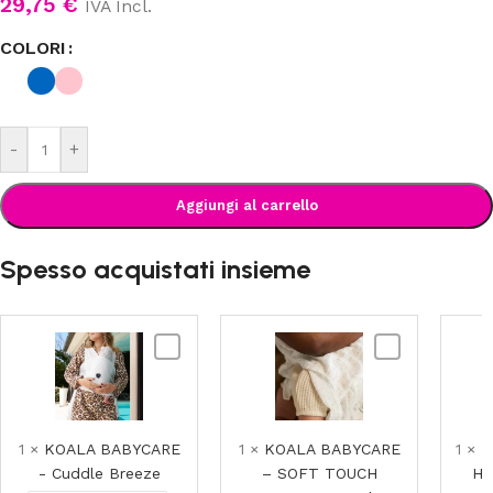
29,75
€
IVA Incl.
COLORI
-
+
Aggiungi al carrello
Spesso acquistati insieme
KOALA
KOALA
BABYCARE
BABYCARE
-
–
Cuddle
SOFT
Breeze
TOUCH
1
×
KOALA BABYCARE
1
×
KOALA BABYCARE
1
×
K
120×120
- Cuddle Breeze
– SOFT TOUCH
Hu
mussole