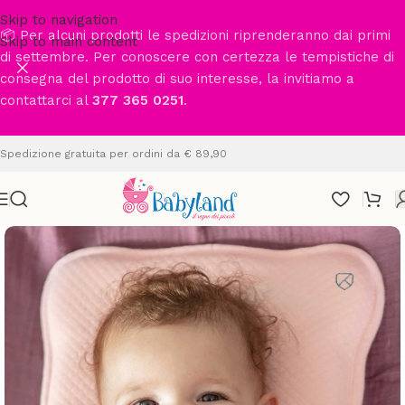
Skip to navigation
📦 Per alcuni prodotti le spedizioni riprenderanno dai primi
Skip to main content
di settembre. Per conoscere con certezza le tempistiche di
consegna del prodotto di suo interesse, la invitiamo a
contattarci al
377 365 0251
.
Spedizione gratuita per ordini da € 89,90