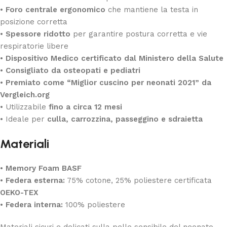
•
Foro centrale ergonomico
che mantiene la testa in
posizione corretta
•
Spessore ridotto
per garantire postura corretta e vie
respiratorie libere
•
Dispositivo Medico certificato dal Ministero della Salute
•
Consigliato da osteopati e pediatri
•
Premiato come “Miglior cuscino per neonati 2021” da
Vergleich.org
• Utilizzabile
fino a circa 12 mesi
• Ideale per
culla, carrozzina, passeggino e sdraietta
Materiali
•
Memory Foam BASF
•
Federa esterna:
75% cotone, 25% poliestere certificata
OEKO-TEX
•
Federa interna:
100% poliestere
Materiali sicuri e delicati sulla pelle sensibile del neonato.