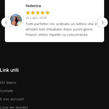
federica
24 Luglio 2026
Tutti perfetto! Ho ordinato un lettino che é
arrivato ben imballato dopo pochi giorni.
Prezzo ottimi rispetto la concorrenza
Link utili
Chi Siamo
Contatti
Il mio account
Lista dei desideri