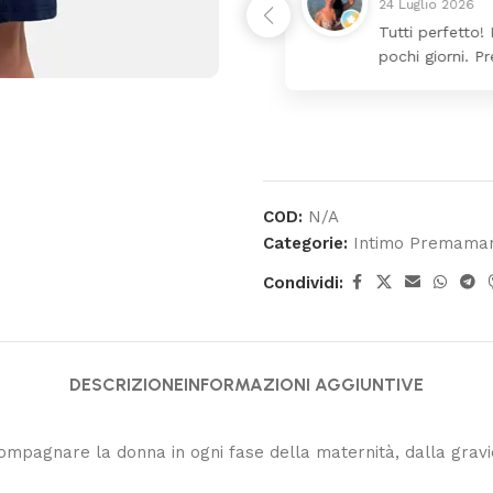
24 Luglio 2026
 da lettino più fasciatoio
Tutti perfetto! 
ina molto bello tutto il
pochi giorni. Pr
COD:
N/A
Categorie:
Intimo Premama
Condividi:
DESCRIZIONE
INFORMAZIONI AGGIUNTIVE
gnare la donna in ogni fase della maternità, dalla gravida