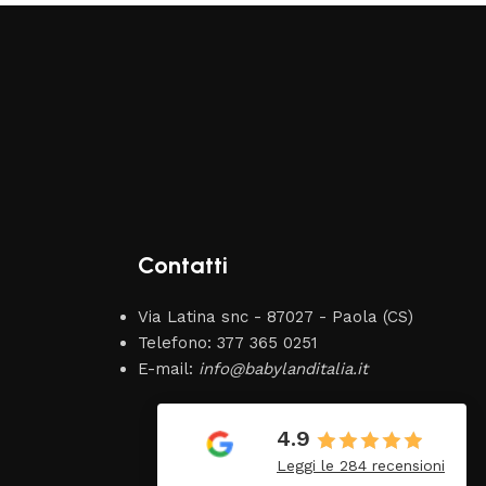
Contatti
Via Latina snc - 87027 - Paola (CS)
Telefono: 377 365 0251
E-mail:
info@babylanditalia.it
Vincenzo
19 Giugno 2026
4.9
Tutto perfetto. Ottimo
Leggi le 284 recensioni
venditore