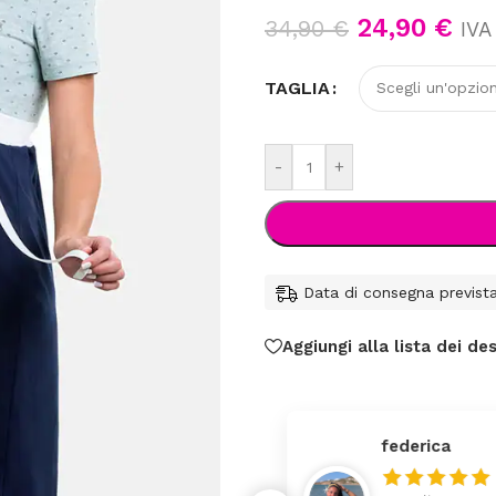
24,90
€
34,90
€
IVA 
TAGLIA
-
+
Data di consegna previst
Aggiungi alla lista dei des
federica