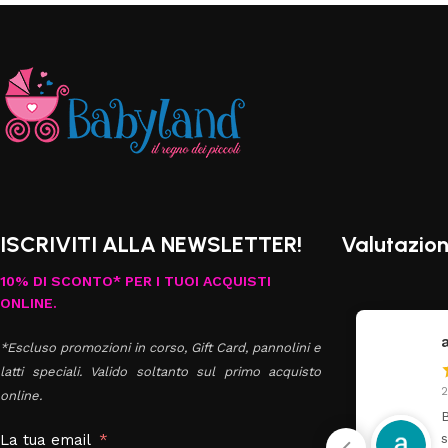
ISCRIVITI ALLA NEWSLETTER!
Valutazion
10% DI SCONTO* PER I TUOI ACQUISTI
ONLINE.
annavale danna
*Escluso promozioni in corso, Gift Card, pannolini e
latti speciali. Valido soltanto sul primo acquisto
27 Luglio 2026
2
online.
Buongiorno ho ordinato il
T
set Azzurra composta da
u
La tua email