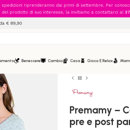
le spedizioni riprenderanno dai primi di settembre. Per conos
del prodotto di suo interesse, la invitiamo a contattarci al
37
 da € 89,90
iamento
Benessere
Cambio
Casa
Gioco E Relax
Mam
Home
/
Mamma
/
Intimo Pre
Premamy – Camicia da not
Premamy – C
pre e post p