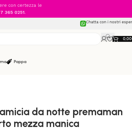
cere con certezza le
7 365 0251
.
Chatta con i nostri esper
0,0
ma
Pappa
maman
/
te premaman pre e post parto mezza manica
amicia da notte premaman
arto mezza manica