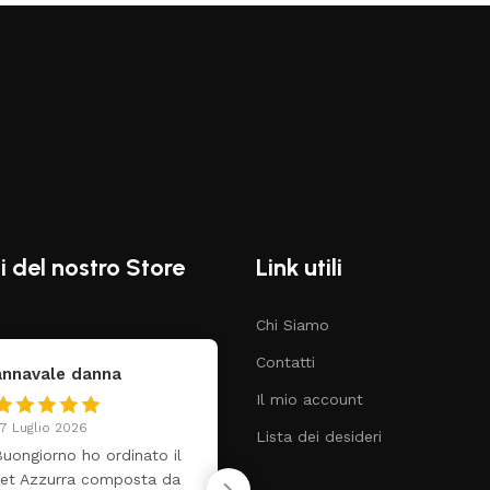
i del nostro Store
Link utili
Chi Siamo
Contatti
federica
Claudia Marongiu
Il mio account
4 Luglio 2026
8 Luglio 2026
Lista dei desideri
utti perfetto! Ho ordinato
❤️
n lettino che é arrivato