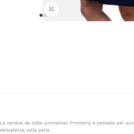
27 Luglio 2026
Buongiorno ho ordinato il set Azzurra composta
Clicca per ingrandire
materasso paracolpi e piumone per la mia nipot
personale
Leggi di più
La camicia da notte premaman Premamy è pensata per accompa
delicatezza sulla pelle.