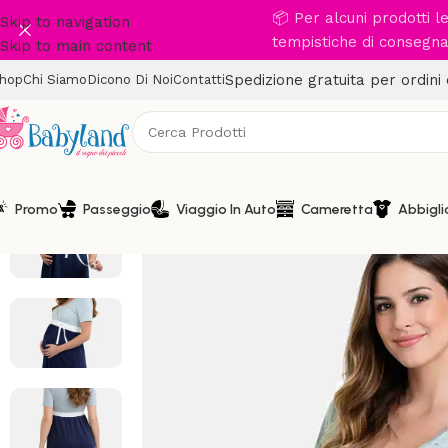
📦 Per alcuni prodotti 
Skip to navigation
tempistiche di consegna 
Skip to main content
Spedizione gratuita per ordini
hop
Chi Siamo
Dicono Di Noi
Contatti
Promo
Passeggio
Viaggio In Auto
Cameretta
Abbigl
-29%