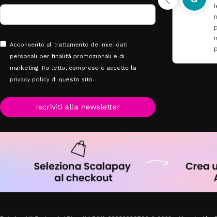
lettino più fasciatoio
materasso paracolpi e
g
piumone per la mia nipotina
r
molto bello tutto il
Acconsento al trattamento dei miei dati
personale
Leggi di più
personali per finalità promozionali e di
marketing. Ho letto, compreso e accetto la
privacy policy
di questo sito.
Iscriviti alla newsletter