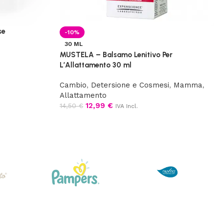
se
-10%
30 ML
MUSTELA – Balsamo Lenitivo Per
L’Allattamento 30 ml
Cambio
,
Detersione e Cosmesi
,
Mamma
,
Allattamento
12,99
€
14,50
€
IVA Incl.