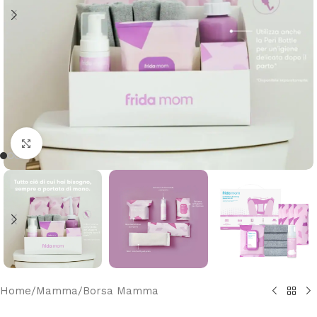
Clicca per ingrandire
Home
/
Mamma
/
Borsa Mamma