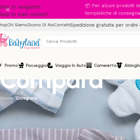
📦 Per alcuni prodotti 
Skip to navigation
tempistiche di consegna 
Skip to main content
Spedizione gratuita per ordini
hop
Chi Siamo
Dicono Di Noi
Contatti
Promo
Passeggio
Viaggio In Auto
Cameretta
Abbigl
Compara
Home
/
Compara