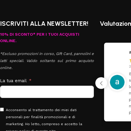
ISCRIVITI ALLA NEWSLETTER!
Valutazion
10% DI SCONTO* PER I TUOI ACQUISTI
ONLINE.
Antonella Russo
anna
*Escluso promozioni in corso, Gift Card, pannolini e
latti speciali. Valido soltanto sul primo acquisto
30 Luglio 2026
27 Lug
online.
Super fornito e molto
Buong
gentili
set A
La tua email
letti
mater
piumo
molto
Acconsento al trattamento dei miei dati
perso
personali per finalità promozionali e di
marketing. Ho letto, compreso e accetto la