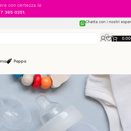
cere con certezza le
7 365 0251
.
Chatta con i nostri esper
0,0
ma
Pappa