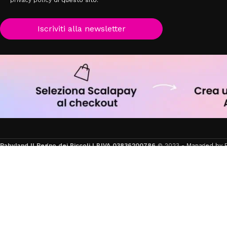
privacy policy
di questo sito.
Iscriviti alla newsletter
Babyland Il Regno dei Piccoli | P.IVA 03836200786
© 2023 -
Managed by F