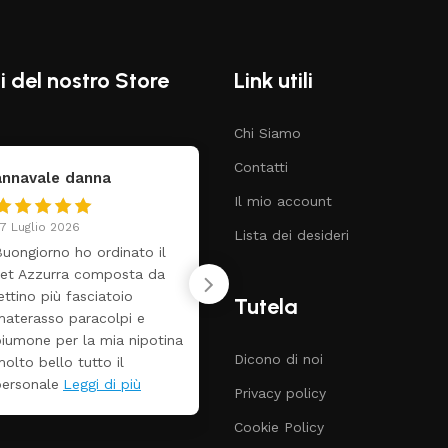
i del nostro Store
Link utili
Chi Siamo
Contatti
vale danna
federica
Il mio account
lio 2026
24 Luglio 2026
Lista dei desideri
iorno ho ordinato il
Tutti perfetto! Ho ordin
zzurra composta da
un lettino che é arrivato
no più fasciatoio
ben imballato dopo poc
Tutela
asso paracolpi e
giorni. Prezzo ottimi
ne per la mia nipotina
rispetto la concorrenza
Dicono di noi
 bello tutto il
nale
Leggi di più
Privacy policy
Cookie Policy