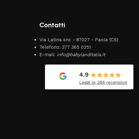
Contatti
Via Latina snc - 87027 - Paola (CS)
Telefono: 377 365 0251
E-mail:
info@babylanditalia.it
Claudia Marongiu
8 Luglio 2026
4.9
ato
❤️
Leggi le 284 recensioni
hi