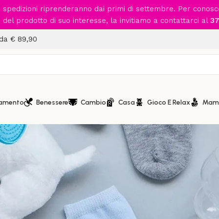
le spedizioni riprenderanno dai primi di settembre. Per conos
del prodotto di suo interesse, la invitiamo a contattarci al
37
 da € 89,90
iamento
Benessere
Cambio
Casa
Gioco E Relax
Mam