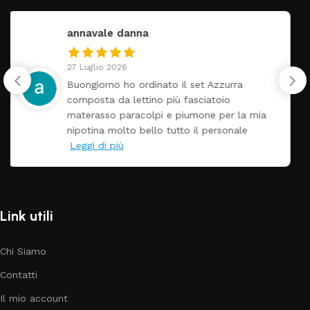
federica
24 Luglio 2026
Tutti perfetto! Ho ordinato un lettino che é
arrivato ben imballato dopo pochi giorni.
Prezzo ottimi rispetto la concorrenza
Link utili
Chi Siamo
Contatti
Il mio account