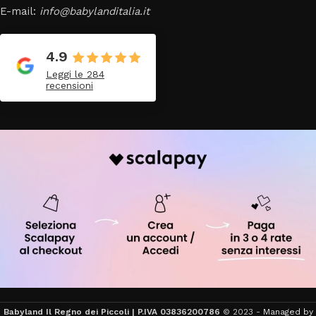
E-mail:
info@babylanditalia.it
4.9
Leggi le 284
recensioni
Babyland Il Regno dei Piccoli | P.IVA 03836200786
© 2023 -
Managed by