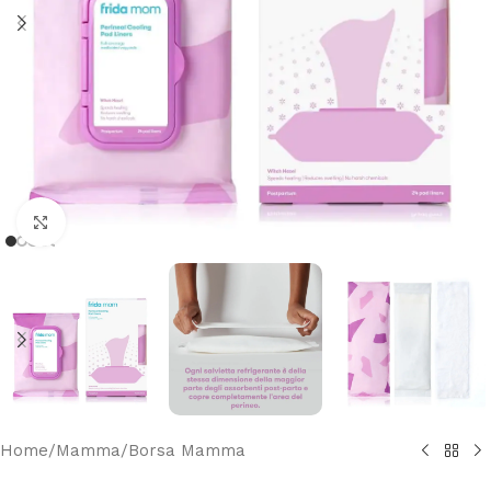
Clicca per ingrandire
Home
/
Mamma
/
Borsa Mamma