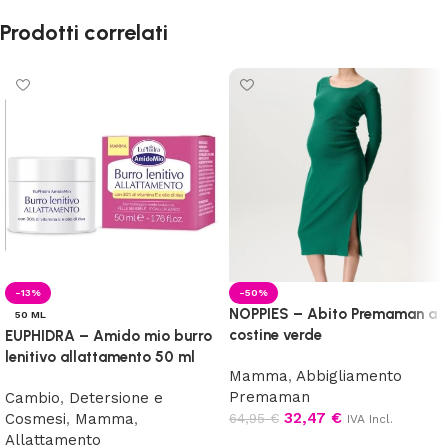
Prodotti correlati
-13%
-50%
NOPPIES – Abito Premaman a
50 ML
costine verde
EUPHIDRA – Amido mio burro
lenitivo allattamento 50 ml
Mamma
,
Abbigliamento
Premaman
Cambio
,
Detersione e
32,47
€
Cosmesi
,
Mamma
,
64,95
€
IVA Incl.
Allattamento
Scegli