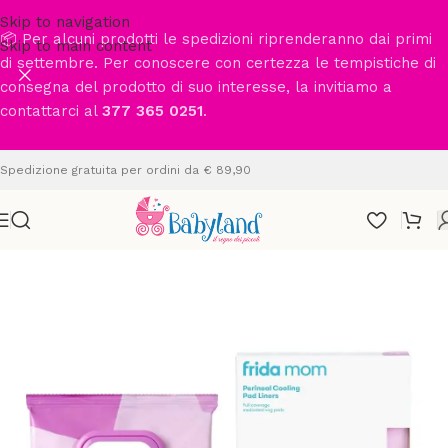
Skip to navigation
📦 Per alcuni prodotti le spedizioni riprenderanno dai primi
Skip to main content
di settembre. Per conoscere con certezza le tempistiche di
consegna del prodotto di suo interesse, la invitiamo a
contattarci al
377 365 0251
.
Spedizione gratuita per ordini da € 89,90